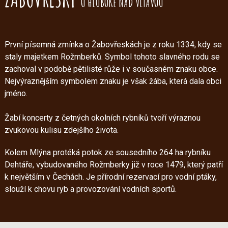
U HLUBOKÉ NAD VLTAVOU
První písemná zmínka o Žabovřeskách je z roku 1334, kdy se
staly majetkem Rožmberků. Symbol tohoto slavného rodu se
zachoval v podobě pětilisté růže i v současném znaku obce.
Nejvýraznějším symbolem znaku je však žába, která dala obci
jméno.
Žabí koncerty z četných okolních rybníků tvoří výraznou
zvukovou kulisu zdejšího života.
Kolem Mlýna protéká potok ze sousedního 264 ha rybníku
Dehtáře, vybudovaného Rožmberky již v roce 1479, který patří
k největším v Čechách. Je přírodní rezervací pro vodní ptáky,
slouží k chovu ryb a provozování vodních sportů.