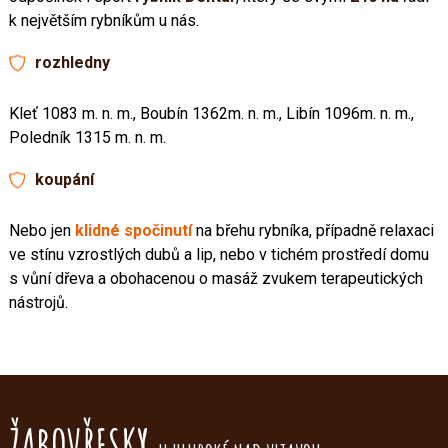
k největším rybníkům u nás.
rozhledny
Kleť 1083 m. n. m., Boubín 1362m. n. m., Libín 1096m. n. m.,
Poledník 1315 m. n. m.
koupání
Nebo jen
klidné spočinutí
na břehu rybníka, případně relaxaci
ve stínu vzrostlých dubů a lip, nebo v tichém prostředí domu
s vůní dřeva a obohacenou o masáž zvukem terapeutických
nástrojů.
ŽABOVŘESKY