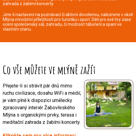
zahrada z žabími koncerty.
Jste-li nastaveni na poznávací či aktivní dovolenou, naleznete v okolí
Mlýna množství příležitostí pro turistiku i sport. Děti pro své hry zase
ocení společenský sál, zahradu, či možnost táboření a spaní ve
vlastním stanu.
Co vše můžete ve mlýně zažít
Přejete-li si strávit pár dnů mimo
ruchu civilizace, dosahu WiFi a médií,
je vám plně k dispozici umělecky
zpracovaný interiér Žabovřeského
Mlýna s organickými prvky, terasa i
meditační zahrada z žabími koncerty.
Klikněte sem pro více informac
í