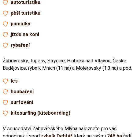
autoturistiku
pěší turistiku
památky
jízdu na koni
rybaření
Žabovřesky, Tupesy, Strýčice, Hluboká nad Vltavou, České
Budějovice, rybník Mnich (11 ha) a Molerovský (1,3 ha) a pod.
les
houbaření
surfování
kitesurfing (kiteboarding)
V sousedství Žabovřeského Mlýna naleznete pro váš
odpočinek i sport
rybník Dehtář
, který se svými
246 ha
řadí