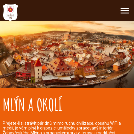
Co vše můžete ve
mlýně zažít
Zajímavá místa v okolí
MLÝN A OKOLÍ
Přejete-li si strávit pár dnů mimo ruchu civilizace, dosahu WiFi a
médií, je vám plně k dispozici umělecky zpracovaný interiér
Žabovřeského Mlýna s organickými prvky, terasa i meditační